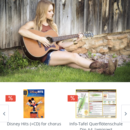
Disney Hits (+CD) for chorus
Info-Tafel Querflötenschule
Din A4, laminiert