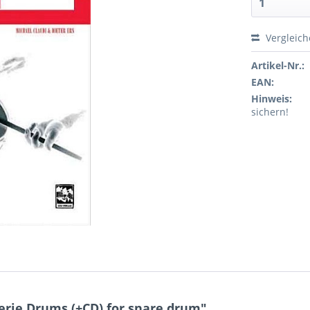
Vergleic
Artikel-Nr.:
EAN:
Hinweis:
sichern!
erie Drums (+CD) for snare drum"