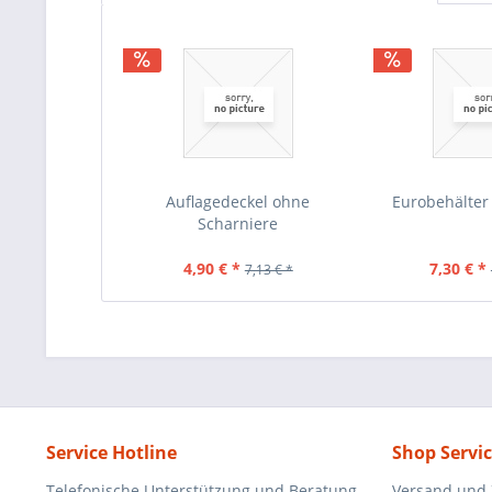
Auflagedeckel ohne
Eurobehälter
Scharniere
4,90 € *
7,30 € *
7,13 € *
Service Hotline
Shop Servi
Telefonische Unterstützung und Beratung
Versand und