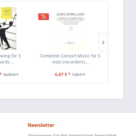
wing for 3
Complete Consort Music for 5
Complete Con
ards...
viols (recorders)...
viols (r
*
6,87 € *
7,07 €
16,50 € *
7,50 € *
Newsletter
Abonnieren Sie den kostenlosen Newsletter