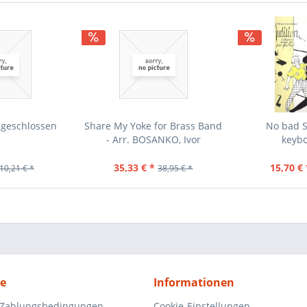
 geschlossen
Share My Yoke for Brass Band
No bad S
- Arr. BOSANKO, Ivor
keybo
35,33 € *
15,70 € 
10,21 € *
38,95 € *
ce
Informationen
 Zahlungsbedingungen
Cookie-Einstellungen