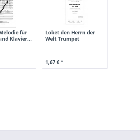
Melodie für
Lobet den Herrn der
nd Klavier...
Welt Trumpet
Voluntary für...
1,67 € *