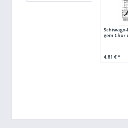
Schiwago-
gem Chor u
4,81 € *